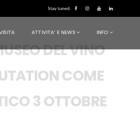
Stay tuned:
VISITA
ATTIVITA’ E NEWS
INFO
USEO DEL VINO
PUTATION COME
TICO 3 OTTOBRE