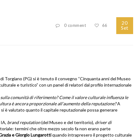
20
0 comment
66
Set
 di Torgiano (PG) si è tenuto il convegno “Cinquanta anni del Museo
turale e turistico” con un panel di relatori dal profilo internazionale
sulla comunità di riferimento? Come il valore culturale influenza le
n cultura è ancora proporzionale all’aumento della reputazione?
A
, si è valutato quanto il capitale reputazionale possa generare
 IA,
brand reputation
(del Museo e del territorio),
driver di
ritoriale: termini che oltre mezzo secolo fa non erano parte
Grazia e Giorgio Lungarotti
quando intrapresero il progetto culturale