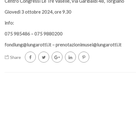
Centro Congressi Le Tre Vaselle, Via Garibaldi 48, Torgiano
Giovedì 3 ottobre 2024, ore 9.30
info:
075 985486 – 075 9880200
fondlung@lungarotti.it
–
prenotazionimusei@lungarotti.it
Share