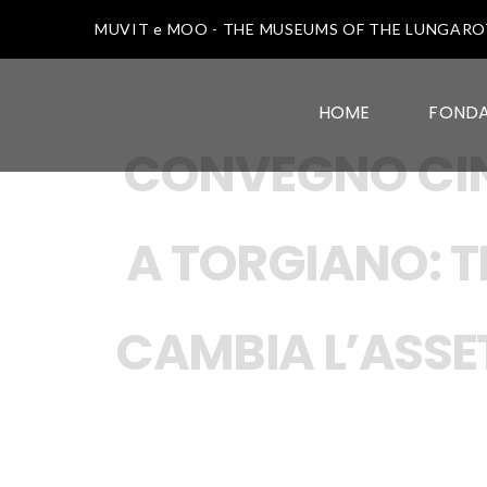
MUVIT e MOO - THE MUSEUMS OF THE LUNGAR
HOME
FOND
CONVEGNO CIN
A TORGIANO: 
CAMBIA L’ASSE