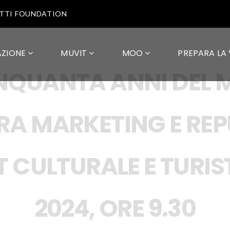
OTTI FOUNDATION
AZIONE
MUVIT
MOO
PREPARA LA 
QUANTA ANNI DEL M
TRA MARKETING E RE
T CULTURALE E TURIS
2024, ORE 9.30