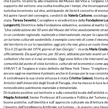
che li portò, 50 anni fa, alla creazione del Museo del Vino a Torgiano. 
supporto del settore; una scelta insolita per i tempi, che inconsapevo
turistioa incentrato sul vino, anticipando
de facto
il concetto di enotu
Ad aprire i lavori del convegno, condotti da
Valeria Carbone
, sociolog
stata
Teresa Severini,
Consigliere
e vicedirettore
della
Fondazione Lu
Lungarotti,
Direttrice della Fondazione eideatrice, assieme al marito G
“Una celebrazione dei 50 anni del Museo del Vino assolutamente straord
in un contesto regionale, nazionale e internazionale, ma per la capacità
un turismo culturale sostenibile, è esempio concreto di come il mecen
del territorio in cui la reputation, oggi più che mai, gioca un ruolo fon
“Era il 23 aprile del 1974, giorno di San Giorgio,”
– ricorda
Maria Grazia
ufficialmente. Da quel giorno, per 50 anni, abbiamo portato avanti un l
collezioni che non si è mai arrestato. Oggi sono felice che interventi 
comunità dal punto di vista turistico, culturale ed economico come app
Il MUVIT di Torgiano è stato definito dal New York Times
“il migliore 
ancora oggi ne mantiene il primato anche in Europa per la sua consist
A sottolineare la sua storia virtuosa è stata
Cristina Galassi,
Storica de
Artistici dell’Università degli Studi di Perugia, che ha messo in luce 
notevolissimo patrimonio materiale e immateriale.
Di ricadute positive sul territorio e sulla comunità locale dell’attività
Magda Antonioli
, Senior Professor di Economia e Politica del Turismo p
buone pratiche, sull’identità e sull’ approccio culturale sia di lettura 
L’impatto dell’Intelligenza Artificiale sul turismo – in questo caso l’e