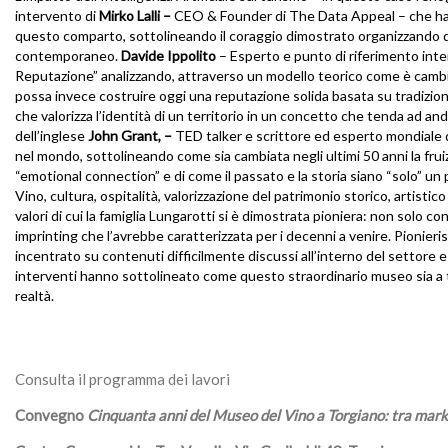
intervento di
Mirko Lalli –
CEO & Founder di The Data Appeal – che ha p
questo comparto, sottolineando il coraggio dimostrato organizzando 
contemporaneo.
Davide Ippolito
– Esperto e punto di riferimento inte
Reputazione” analizzando, attraverso un modello teorico come è cambi
possa invece costruire oggi una reputazione solida basata su tradizione
che valorizza l’identità di un territorio in un concetto che tenda ad andar
dell’inglese
John Grant, –
TED talker e scrittore ed esperto mondiale d
nel mondo, sottolineando come sia cambiata negli ultimi 50 anni la frui
“emotional connection” e di come il passato e la storia siano “solo” un 
Vino, cultura, ospitalità, valorizzazione del patrimonio storico, artistic
valori di cui la famiglia Lungarotti si è dimostrata pioniera: non solo con
imprinting che l’avrebbe caratterizzata per i decenni a venire. Pionier
incentrato su contenuti difficilmente discussi all’interno del settore e
interventi hanno sottolineato come questo straordinario museo sia a tut
realtà.
Consulta il programma dei lavori
Convegno
Cinquanta anni del Museo del Vino a Torgiano: tra marke