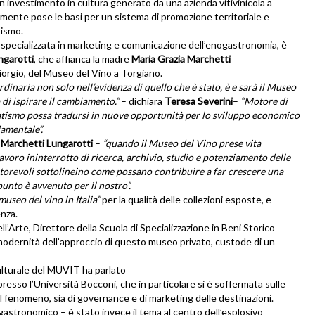
Un investimento in cultura generato da una azienda vitivinicola a
lmente pose le basi per un sistema di promozione territoriale e
rismo.
a specializzata in marketing e comunicazione dell’enogastronomia, è
ngarotti
, che affianca la madre
Maria Grazia Marchetti
iorgio, del Museo del Vino a Torgiano.
inaria non solo nell’evidenza di quello che è stato, è e sarà il Museo
 di ispirare il cambiamento.”
– dichiara
Teresa Severini
–
“Motore di
atismo possa tradursi in nuove opportunità per lo sviluppo economico
damentale”.
 Marchetti Lungarotti
–
“quando il Museo del Vino prese vita
avoro ininterrotto di ricerca, archivio, studio e potenziamento delle
autorevoli sottolineino come possano contribuire a far crescere una
unto è avvenuto per il nostro”.
museo del vino in Italia”
per la qualità delle collezioni esposte, e
enza.
ll’Arte,
Direttore della Scuola di Specializzazione in Beni Storico
la modernità dell’approccio di questo museo privato, custode di un
 culturale del MUVIT ha parlato
resso l’Università Bocconi, che in particolare si è soffermata sulle
del fenomeno, sia di governance e di marketing delle destinazioni.
nogastronomico – è stato invece il tema al centro dell’esplosivo