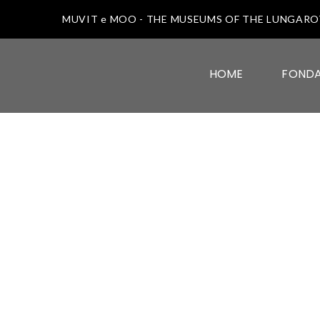
MUVIT e MOO - THE MUSEUMS OF THE LUNGAR
HOME
FOND