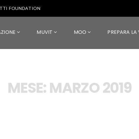
OTTI FOUNDATION
AZIONE
MUVIT
MOO
PREPARA LA 
MESE:
MARZO 2019