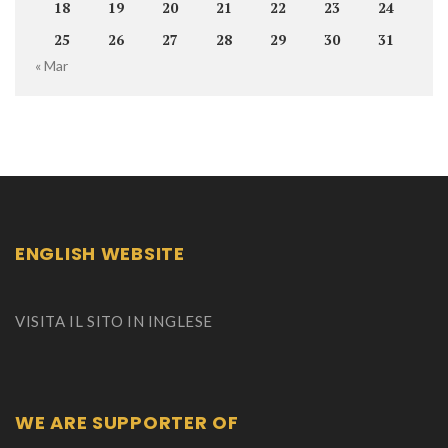
18
19
20
21
22
23
24
25
26
27
28
29
30
31
« Mar
ENGLISH WEBSITE
VISITA IL SITO IN INGLESE
WE ARE SUPPORTER OF