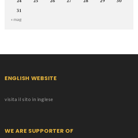
24
25
26
27
28
29
30
31
« mag
ENGLISH WEBSITE
visita il sito in inglese
WE ARE SUPPORTER OF