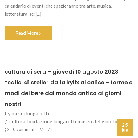
calendario di eventi che spazieranno tra arte, musica,
letteratura, sci [...]
Read More
cultura di sera – giovedì 10 agosto 2023
“calici di stelle” dalla kylix al calice – forme e
modi del bere dal mondo antico ai giorni
nostri
by
musei lungarotti
cultura
fondazione lungarotti
museo del vino
torgiano
25
lug
0 comment
78