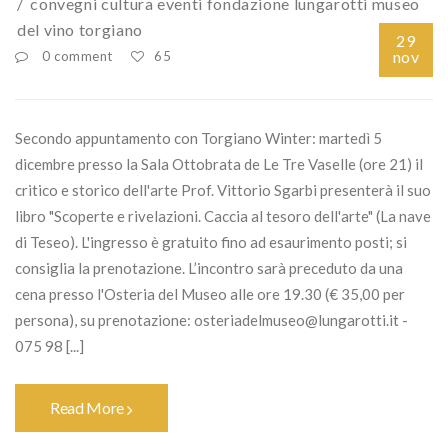
convegni
cultura
eventi
fondazione lungarotti
museo
del vino
torgiano
29
nov
0 comment
65
Secondo appuntamento con Torgiano Winter: martedì 5
dicembre presso la Sala Ottobrata de Le Tre Vaselle (ore 21) il
critico e storico dell'arte Prof. Vittorio Sgarbi presenterà il suo
libro "Scoperte e rivelazioni. Caccia al tesoro dell'arte" (La nave
di Teseo). L'ingresso è gratuito fino ad esaurimento posti; si
consiglia la prenotazione. L’incontro sarà preceduto da una
cena presso l'Osteria del Museo alle ore 19.30 (€ 35,00 per
persona), su prenotazione: osteriadelmuseo@lungarotti.it -
075 98 [...]
Read More