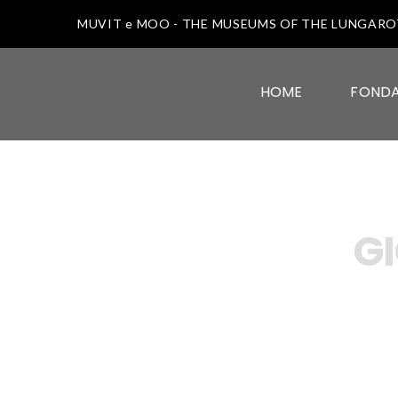
MUVIT e MOO - THE MUSEUMS OF THE LUNGAR
HOME
FOND
G