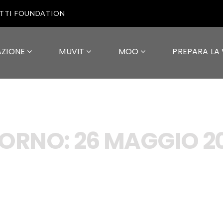
OTTI FOUNDATION
AZIONE
MUVIT
MOO
PREPARA LA 
IORNO:
26 MAGGIO 2