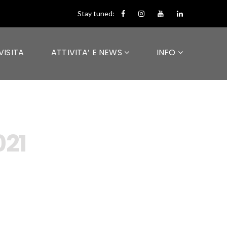
Stay tuned:
VISITA
ATTIVITA’ E NEWS
INFO
021