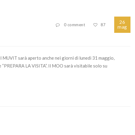
26
0 comment
87
mag
 il MUVIT sarà aperto anche nei giorni di lunedì 31 maggio,
one “PREPARA LA VISITA”. Il MOO sarà visitabile solo su